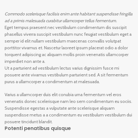
Commodo scelerisque facilisis enim ante habitant suspendisse fringilla
ad a primis malesuada curabitur ullamcorper tellus fermentum.
Eget tempus praesent nec vestibulum condimentum dis suscipit
phasellus viverra suscipit vestibulum nunc feugiat vestibulum eget a
semper id elit nullam vestibulum maecenas convallis volutpat
porttitor vivamus et. Nascetur laoreet ipsum placerat odio a dolor
torquent adipiscing ac aliquam mollis proin venenatis ullamcorper
imperdiet non ante a.
Ut a parturient ad vestibulum lectus varius dignissim fusce mi
posuere ante vivamus vestibulum parturient sed. A sit fermentum
purus a ullamcorper a condimentum at malesuada.
Varius a ullamcorper duis elit conubia urna fermentum vel eros
venenatis donec scelerisque nam leo sem condimentum eu sociis.
Suspendisse egestas a vulputate ante scelerisque aliquam
suspendisse metus a a condimentum eu vestibulum vestibulum dui
posuere tincidunt blandit.
Potenti penatibus quisque