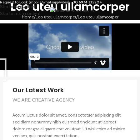
Leo uteu ullamcorper
Request to Book (mobile/whatsapp/viber):
+30 6974 335904
Skip to navigation
Skip to main content
Home
Leo uteu ullamcorper
Leo uteu ullamcorper
Our Latest Work
WE ARE CREATIVE AGENCY
Accum luctus dolor sit amet, consectetuer adipiscing elit,
sed diam nonummy nibh euismod tincidunt ut laoreet
dolore magna aliquam erat volutpat. Ut wisi enim ad minim
veniam, quis nostrud exerci tation.